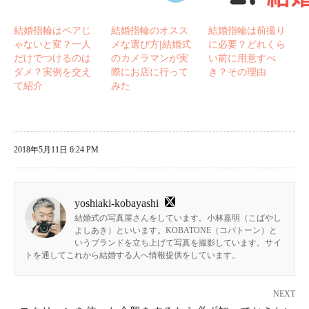
結婚指輪はペアじ
結婚指輪のオスス
結婚指輪は前撮り
ゃないと変？一人
メな選び方|結婚式
に必要？どれくら
だけでつけるのは
のカメラマンが実
い前に用意すべ
ダメ？実例を交え
際にお店に行って
き？その理由
て紹介
みた
2018年5月11日 6:24 PM
yoshiaki-kobayashi
結婚式の写真屋さんをしています。小林嘉明（こばやし
よしあき）といいます。KOBATONE（コバトーン）と
いうブランドを立ち上げて写真を撮影しています。サイ
トを通してこれから結婚する人へ情報提供をしています。
NEXT