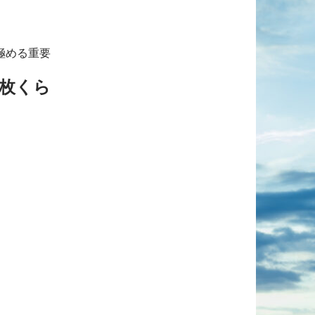
極める重要
。
枚くら