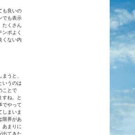
ても良いの
ンでも表示
、たくさん
テンポよく
良くない内
しまうと、
というのは
のことで
ますね。と
事でやって
てしまいま
は限界があ
。あまりに
が出てきた