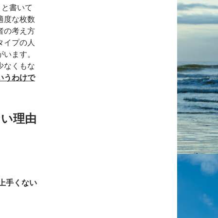
」と書いて
適度な枚数
者の考え方
タイプの人
がいます。
少なくもな
いうわけで
ない理由
上手くない