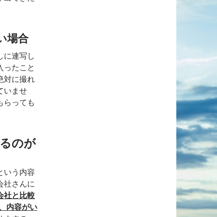
い場合
しに連写し
入ったこと
絶対に撮れ
ていませ
もらっても
するのが
という内容
会社さんに
会社と比較
、内容がい