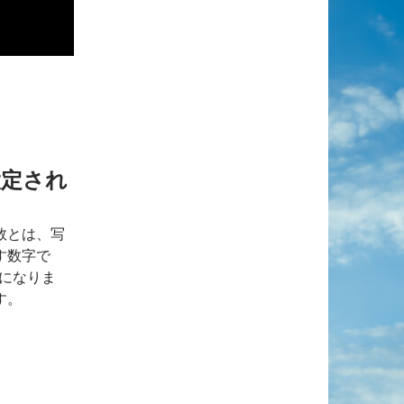
設定され
数とは、写
す数字で
記になりま
す。