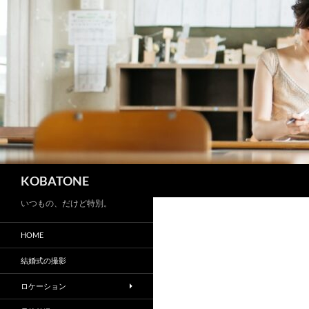
検
KOBATONE
索
いつもの、だけど特別。
HOME
結婚式の撮影
ロケーション